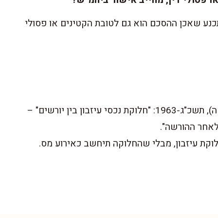
כנע שאכן ההסכם הוא גם לטובת הקטינים או פסולי
ע"פ ס' 5(ג)(4) לחוק מיסוי מקרקעין (שבח ורכישה), תשכ"ג-1963: "חלוקת נכסי עיזבון בין יורשים" –
לאחר ההורשה".
וקת עיזבון, מבלי שהחלוקה תיחשב כאירוע מס.